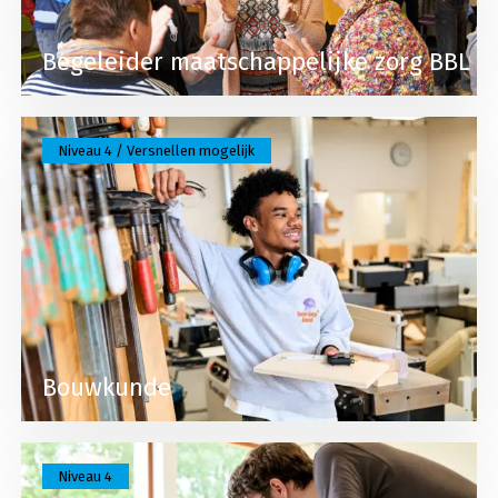
Begeleider maatschappelijke zorg BBL
Lees meer over Bouwkunde
Niveau 4 / Versnellen mogelijk
Bouwkunde
Lees meer over Bouwkunde BBL
Niveau 4