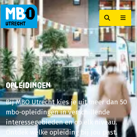
Zoeken
Men
MBO Utrecht
Opleidingen
Bij MBO Utrecht kies je uit meer dan 50
mbo-opleidingen in verschillende
interessegebieden en op elk niveau.
Ontdek welke opleiding bij jou past.