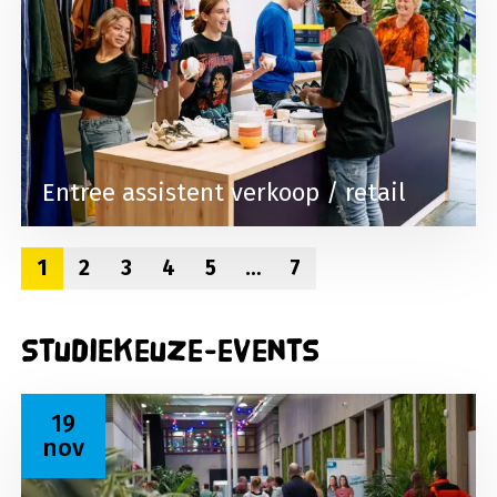
Entree assistent verkoop / retail
1
2
3
4
5
…
7
Studiekeuze-events
Lees meer over Open dag 19 november 2026
19
nov