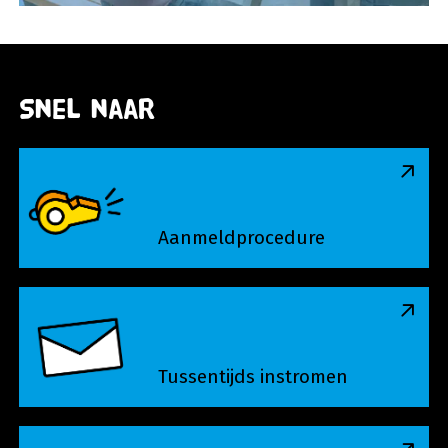
Snel naar
Aanmeldprocedure
Aanmeldprocedure
Tussentijds instromen
Tussentijds instromen
Toelatingseisen