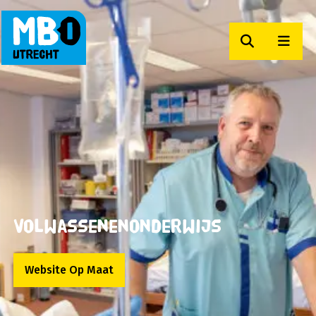
Zoeken
Men
MBO Utrecht
Volwassenenonderwijs
Website Op Maat