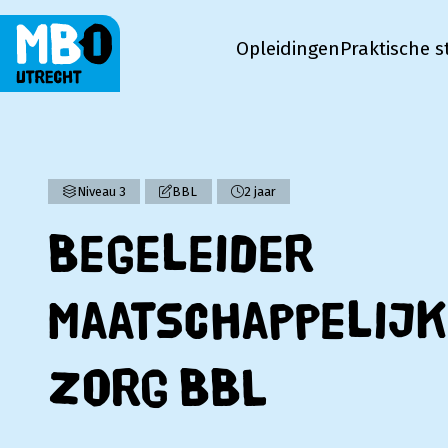
Opleidingen
Praktische s
MBO Utrecht
Niveau 3
BBL
2 jaar
Begeleider
maatschappelijk
zorg BBL