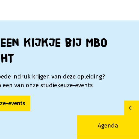
een kijkje bij MBO
cht
oede indruk krijgen van deze opleiding?
 een van onze studiekeuze-events
ze-events
Mi
Agenda