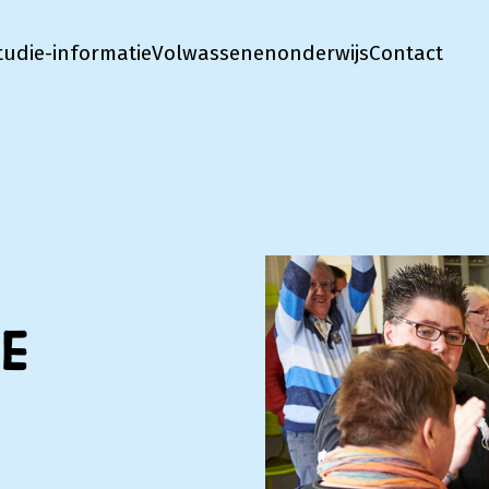
tudie-informatie
Volwassenenonderwijs
Contact
e