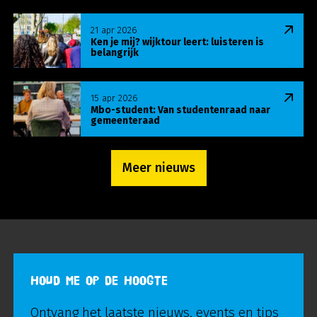
Lees meer over Ken je mij? wijktour leert: luisteren
21 apr 2026
Ken je mij? wijktour leert: luisteren is
belangrijk
Lees meer over Mbo-student: Van studentenraa
15 apr 2026
Mbo-student: Van studentenraad naar
gemeenteraad
Meer nieuws
HOUD ME OP DE HOOGTE
Ontvang het laatste nieuws, events en tips