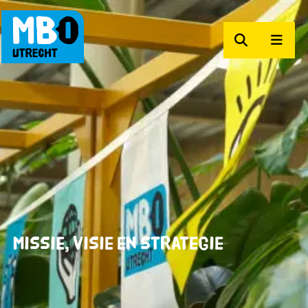
Zoeken
Men
MBO Utrecht
Missie, visie en strategie