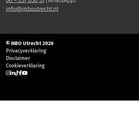
06 – 257 050 51
(WhatsApp)
info@mboutrecht.nl
© MBO Utrecht 2026
Privacyverklaring
Disclaimer
Cookieverklaring
Ga naar Instagram
Ga naar LinkedIn
Ga naar TikTok
Ga naar Facebook
Ga naar YouTube