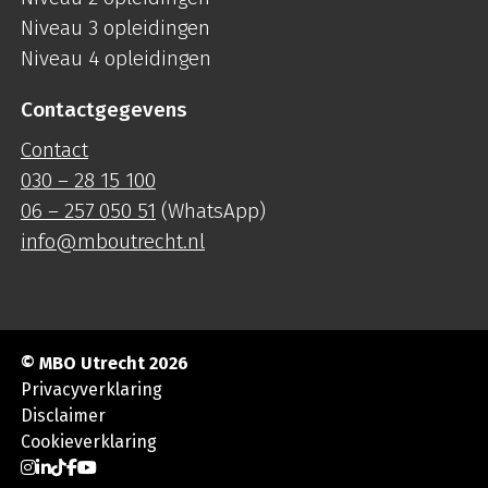
Niveau 3 opleidingen
Niveau 4 opleidingen
Contactgegevens
Contact
030 – 28 15 100
06 – 257 050 51
(WhatsApp)
info@mboutrecht.nl
© MBO Utrecht 2026
Privacyverklaring
Disclaimer
Cookieverklaring
Ga naar Instagram
Ga naar LinkedIn
Ga naar TikTok
Ga naar Facebook
Ga naar YouTube