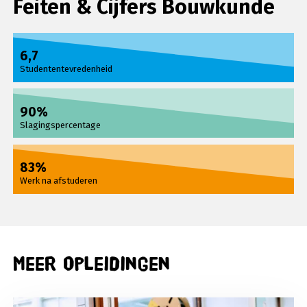
Feiten & Cijfers Bouwkunde
6,7
Studententevredenheid
90%
Slagingspercentage
83%
Werk na afstuderen
Meer opleidingen
Lees meer over Technicus engineering | Smart t