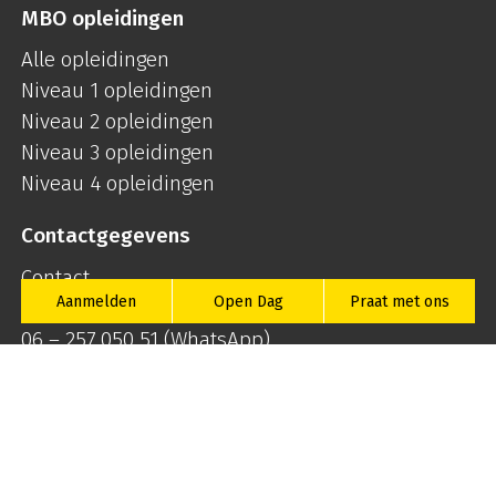
MBO opleidingen
Alle opleidingen
Niveau 1 opleidingen
Niveau 2 opleidingen
Niveau 3 opleidingen
Niveau 4 opleidingen
Contactgegevens
Contact
Aanmelden
Open Dag
Praat met ons
030 – 28 15 100
06 – 257 050 51
(WhatsApp)
info@mboutrecht.nl
© MBO Utrecht 2026