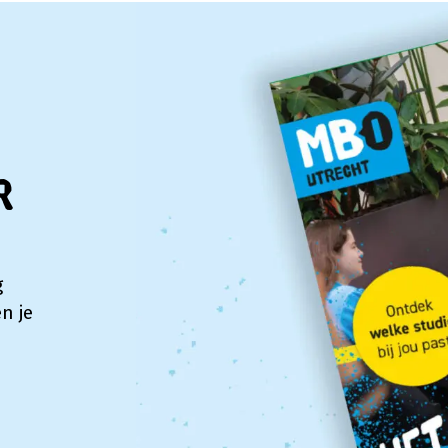
r
g
n je