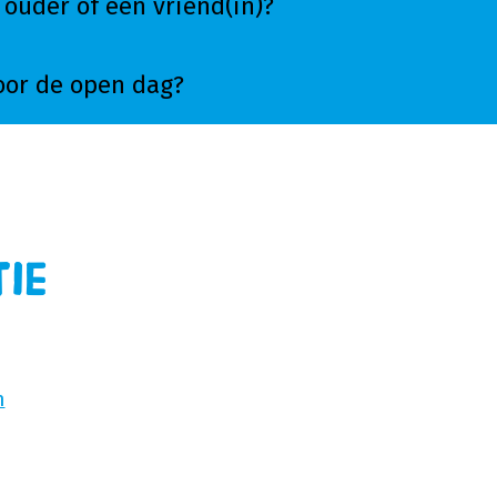
ouder of een vriend(in)?
oor de open dag?
tie
n