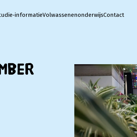
tudie-informatie
Volwassenenonderwijs
Contact
ember