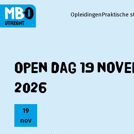
Opleidingen
Praktische s
MBO Utrecht
Open dag 19 nov
2026
19
nov