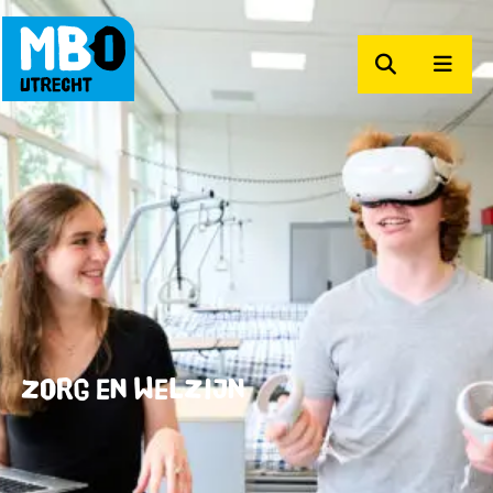
Zoeken
Men
MBO Utrecht
Zorg en Welzijn