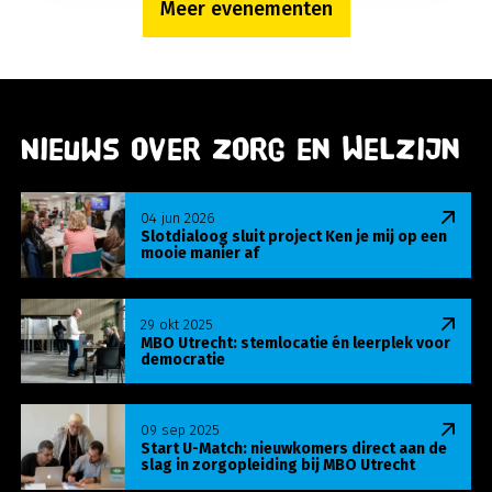
Meer evenementen
Nieuws over Zorg en Welzijn
Lees meer over Slotdialoog sluit project Ken je m
04 jun 2026
Slotdialoog sluit project Ken je mij op een
mooie manier af
Lees meer over MBO Utrecht: stemlocatie én leer
29 okt 2025
MBO Utrecht: stemlocatie én leerplek voor
democratie
Lees meer over Start U-Match: nieuwkomers direct
09 sep 2025
Start U-Match: nieuwkomers direct aan de
slag in zorgopleiding bij MBO Utrecht