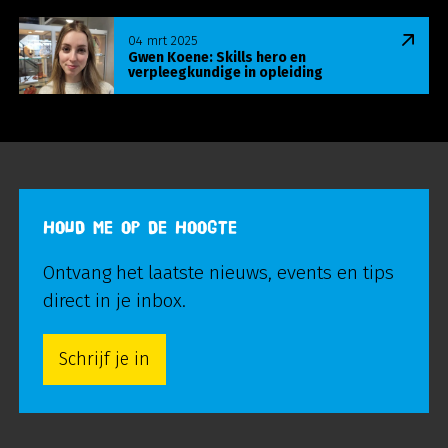
Lees meer over Gwen Koene: Skills hero en verple
04 mrt 2025
Gwen Koene: Skills hero en
verpleegkundige in opleiding
HOUD ME OP DE HOOGTE
Ontvang het laatste nieuws, events en tips
direct in je inbox.
Schrijf je in