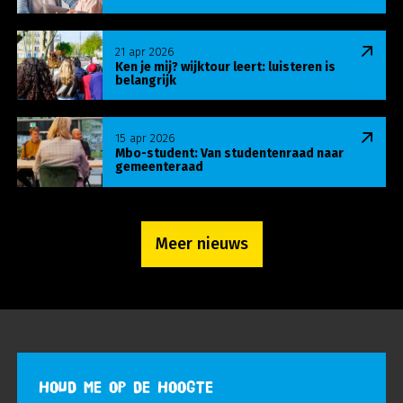
Lees meer over Ken je mij? wijktour leert: luisteren
21 apr 2026
Ken je mij? wijktour leert: luisteren is
belangrijk
Lees meer over Mbo-student: Van studentenraa
15 apr 2026
Mbo-student: Van studentenraad naar
gemeenteraad
Meer nieuws
HOUD ME OP DE HOOGTE