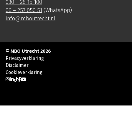
030 – 28 15 100
06 – 257 050 51
(WhatsApp)
info@mboutrecht.nl
© MBO Utrecht 2026
Privacyverklaring
Disclaimer
Cookieverklaring
Ga naar Instagram
Ga naar LinkedIn
Ga naar TikTok
Ga naar Facebook
Ga naar YouTube