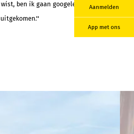
 wist, ben ik gaan googelen
Aanmelden
 uitgekomen.''
App met ons