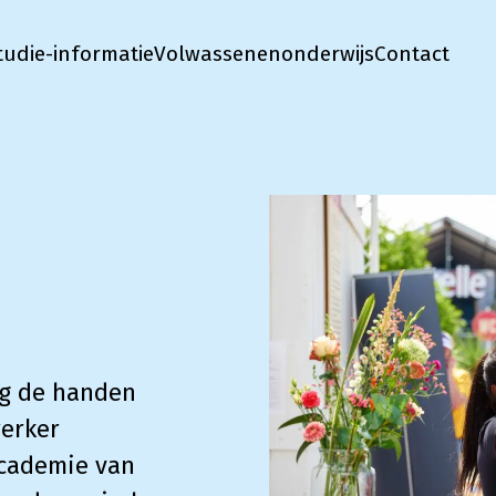
tudie-informatie
Volwassenenonderwijs
Contact
aag de handen
erker
cademie van