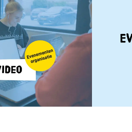
E
 video af