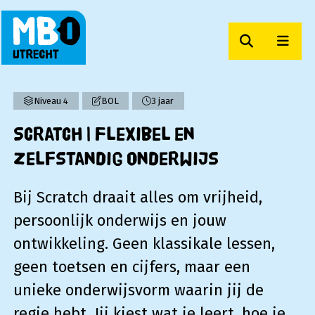
Zoeken
Men
MBO Utrecht
Niveau 4
BOL
3 jaar
Scratch | Flexibel en
zelfstandig onderwijs
Bij Scratch draait alles om vrijheid,
persoonlijk onderwijs en jouw
ontwikkeling. Geen klassikale lessen,
geen toetsen en cijfers, maar een
unieke onderwijsvorm waarin jij de
regie hebt. Jij kiest wat je leert, hoe je