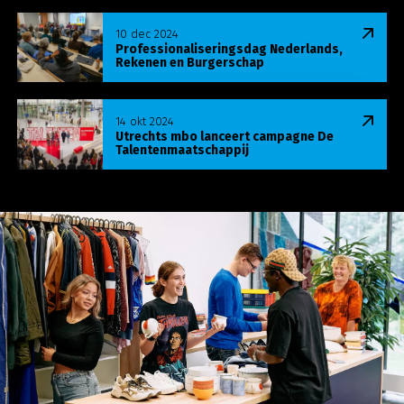
Lees meer over Professionaliseringsdag Nederla
10 dec 2024
Professionaliseringsdag Nederlands,
Rekenen en Burgerschap
Lees meer over Utrechts mbo lanceert campagne
14 okt 2024
Utrechts mbo lanceert campagne De
Talentenmaatschappij