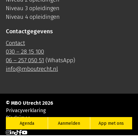
Niveau 3 opleidingen
Niveau 4 opleidingen
Contactgegevens
Contact
030 – 28 15 100
06 – 257 050 51
(WhatsApp)
info@mboutrecht.nl
© MBO Utrecht 2026
Privacyverklaring
Disclaimer
Agenda
Aanmelden
App met ons
Cookieverklaring
Ga naar Instagram
Ga naar LinkedIn
Ga naar TikTok
Ga naar Facebook
Ga naar YouTube