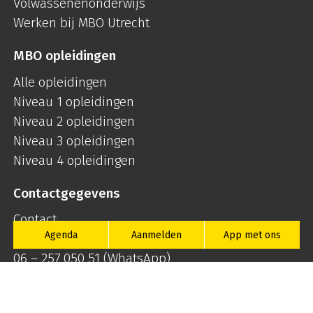
Volwassenenonderwijs
Werken bij MBO Utrecht
MBO opleidingen
Alle opleidingen
Niveau 1 opleidingen
Niveau 2 opleidingen
Niveau 3 opleidingen
Niveau 4 opleidingen
Contactgegevens
Contact
Agenda
Aanmelden
App met ons
030 – 28 15 100
06 – 257 050 51
(WhatsApp)
info@mboutrecht.nl