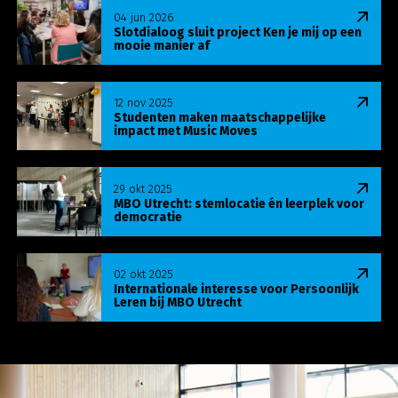
Lees meer over Slotdialoog sluit project Ken je m
04 jun 2026
Slotdialoog sluit project Ken je mij op een
mooie manier af
Lees meer over Studenten maken maatschappelij
12 nov 2025
Studenten maken maatschappelijke
impact met Music Moves
Lees meer over MBO Utrecht: stemlocatie én leer
29 okt 2025
MBO Utrecht: stemlocatie én leerplek voor
democratie
Lees meer over Internationale interesse voor Pers
02 okt 2025
Internationale interesse voor Persoonlijk
Leren bij MBO Utrecht