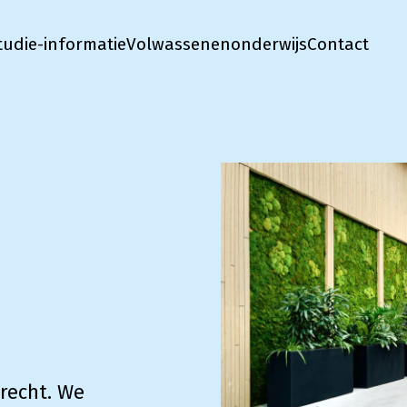
tudie-informatie
Volwassenenonderwijs
Contact
trecht. We