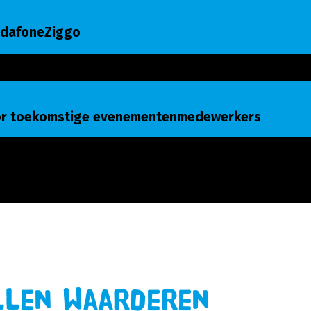
dafoneZiggo
VodafoneZiggo
or toekomstige evenementenmedewerkers
oor toekomstige evenementenmedewerkers
llen Waarderen