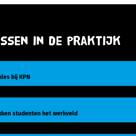
ssen in de praktijk
es bij KPN
kles bij KPN
ken studenten het werkveld
kken studenten het werkveld