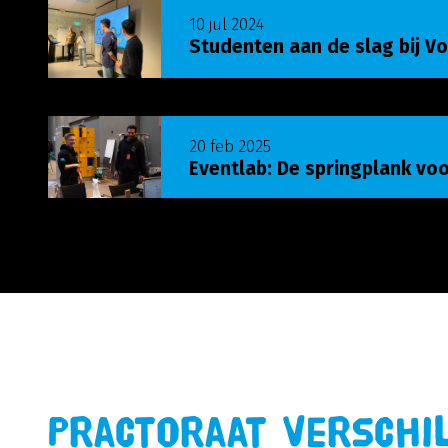
Lees meer over Studenten aan de slag bij Vo
10 jul 2024
Studenten aan de slag bij 
Lees meer over Eventlab: De springplank vo
20 feb 2025
Eventlab: De springplank v
Practoraat Verschi