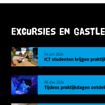
Excursies en gastle
Lees meer over ICT studenten krijgen praktijkl
04 jun 2024
ICT studenten krijgen praktij
Lees meer over Tijdens praktijkdagen ontdek
05 dec 2024
Tijdens praktijkdagen ontde