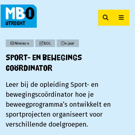
Zoeken
Men
MBO Utrecht
Niveau 4
BOL
4 jaar
Sport- en bewegings
coördinator
Leer bij de opleiding Sport- en
bewegingscoördinator hoe je
beweegprogramma’s ontwikkelt en
sportprojecten organiseert voor
verschillende doelgroepen.