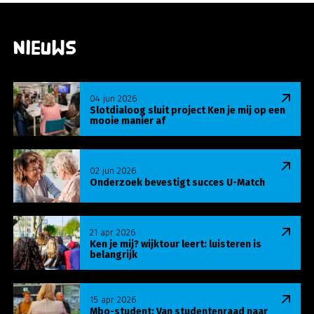
Nieuws
Lees meer over Slotdialoog sluit project Ken je m
04 jun 2026
Slotdialoog sluit project Ken je mij op een
mooie manier af
Lees meer over Onderzoek bevestigt succes U-Ma
02 jun 2026
Onderzoek bevestigt succes U-Match
Lees meer over Ken je mij? wijktour leert: luisteren
21 apr 2026
Ken je mij? wijktour leert: luisteren is
belangrijk
Lees meer over Mbo-student: Van studentenraa
15 apr 2026
Mbo-student: Van studentenraad naar