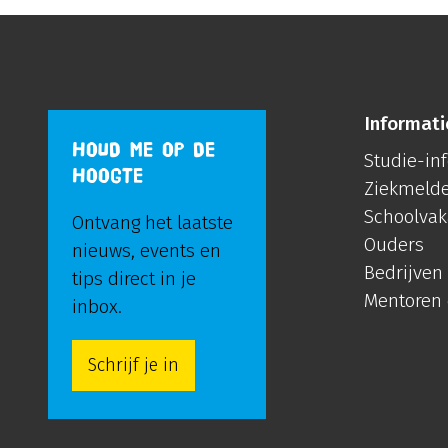
Informati
HOUD ME OP DE
Studie-in
HOOGTE
Ziekmeld
Schoolvak
Ontvang het laatste
Ouders
nieuws, events en
Bedrijven
tips direct in je
Mentoren
inbox.
Schrijf je in