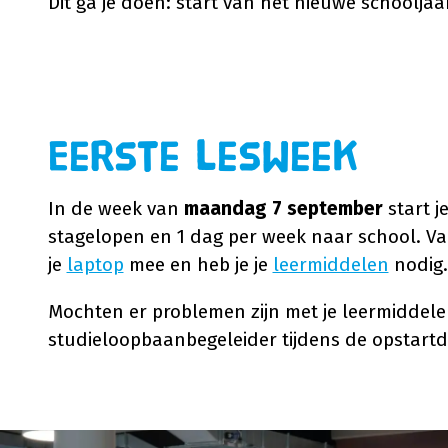
Dit ga je doen: start van het nieuwe schoolja
Eerste lesweek
In de week van
maandag 7 september
start j
stagelopen en 1 dag per week naar school. Va
je
laptop
mee en heb je je
leermiddelen
nodig.
Mochten er problemen zijn met je leermiddelen
studieloopbaanbegeleider tijdens de opstart