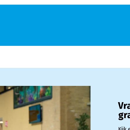
Vr
gr
Kijk