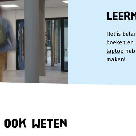
Leer
Het is bela
boeken en l
laptop
hebt
maken!
n ook weten