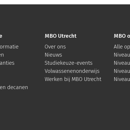
e
MBO Utrecht
MBO o
formatie
Over ons
Alle o
en
Nieuws
Niveau
anties
Studiekeuze-events
Niveau
Volwassenenonderwijs
Niveau
Werken bij MBO Utrecht
Niveau
 en decanen