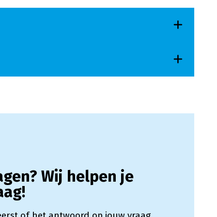
agen? Wij helpen je
aag!
 eerst of het antwoord op jouw vraag