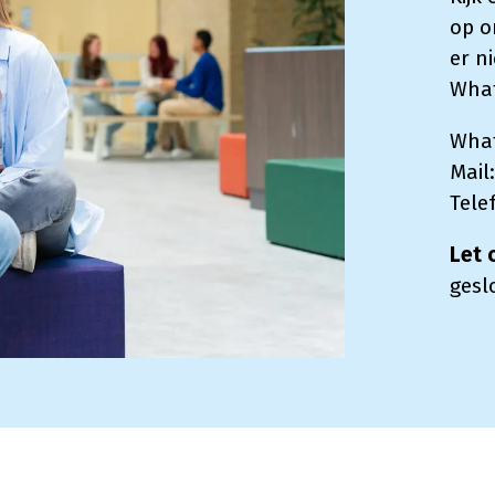
op o
er n
What
Wha
Mail
Tele
Let 
gesl