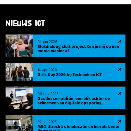
Nieuws ICT
Lees meer over Slotdialoog sluit project Ken je m
04 jun 2026
Slotdialoog sluit project Ken je mij op een
mooie manier af
Lees meer over Girls Day 2026 bij Techniek en ICT
14 apr 2026
Girls Day 2026 bij Techniek en ICT
Lees meer over Gastlessen politie: een blik achte
06 nov 2025
Gastlessen politie: een blik achter de
schermen van digitale opsporing
Lees meer over MBO Utrecht: stemlocatie én leer
29 okt 2025
MBO Utrecht: stemlocatie én leerplek voor