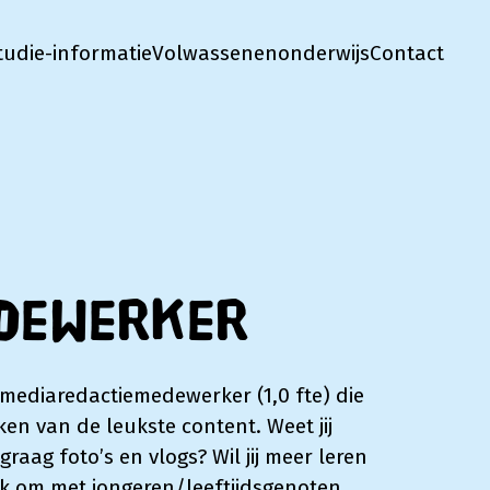
tudie-informatie
Volwassenenonderwijs
Contact
edewerker
 mediaredactiemedewerker (1,0 fte) die
n van de leukste content. Weet jij
graag foto’s en vlogs? Wil jij meer leren
leuk om met jongeren/leeftijdsgenoten