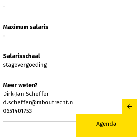
-
Maximum salaris
-
Salarisschaal
stagevergoeding
Meer weten?
Dirk-Jan Scheffer
d.scheffer@mboutrecht.nl
0651401753
Mi
Agenda