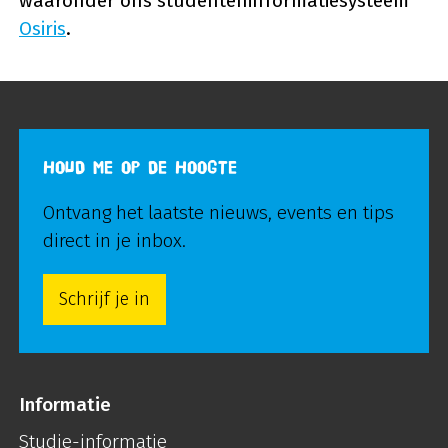
waaronder ons studenteninformatiesysteem
Osiris
.
HOUD ME OP DE HOOGTE
Ontvang het laatste nieuws, events en tips
direct in je inbox.
Schrijf je in
Informatie
Studie-informatie