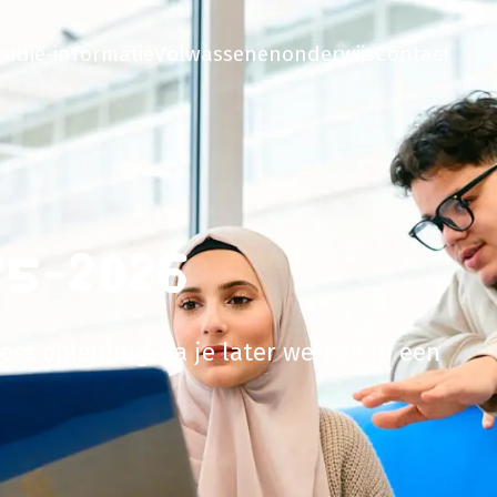
tudie-informatie
Volwassenenonderwijs
Contact
25-2026
ess opleiding, ga je later werken in een