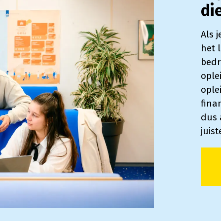
di
Als 
het 
bedr
ople
ople
fina
dus 
juis