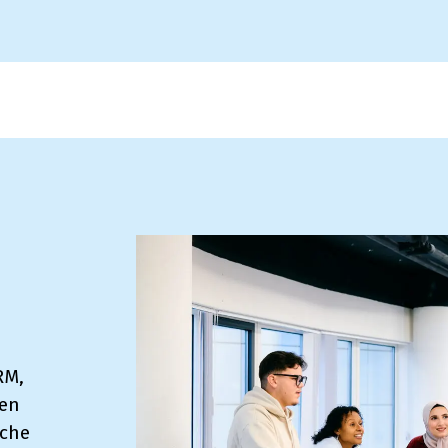
n
RM,
 en
sche