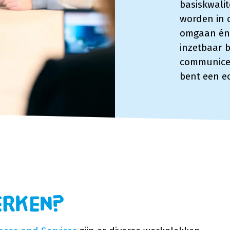
basiskwalit
worden in d
omgaan én 
inzetbaar b
communicer
bent een ec
erken?