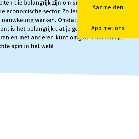
eiten die belangrijk zijn om succesvol te
Aanmelden
e economische sector. Zo leer je met cijfers
nauwkeurig werken. Omdat je breed
App met ons
ent is het belangrijk dat je goed kunt
en en met anderen kunt omgaan. Kortom: je
hte spin in het web!