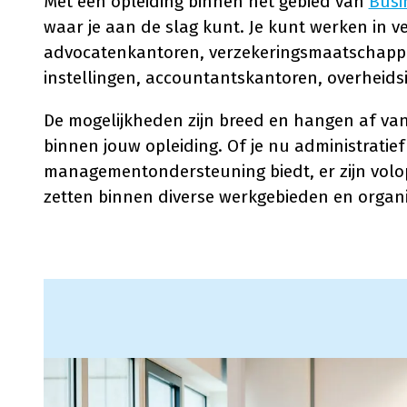
Met een opleiding binnen het gebied van
Busi
waar je aan de slag kunt. Je kunt werken in ve
advocatenkantoren, verzekeringsmaatschappije
instellingen, accountantskantoren, overheidsi
De mogelijkheden zijn breed en hangen af van d
binnen jouw opleiding. Of je nu administratief 
managementondersteuning biedt, er zijn volo
zetten binnen diverse werkgebieden en organi