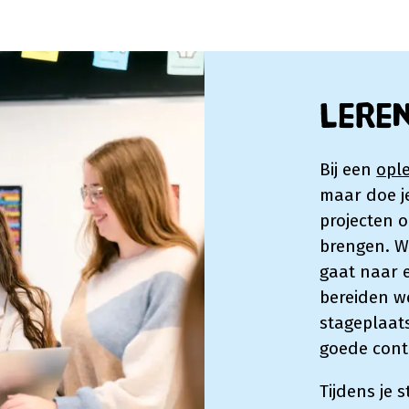
Leren
Bij een
opl
maar doe je
projecten o
brengen. We
gaat naar e
bereiden we
stageplaats
goede cont
Tijdens je 