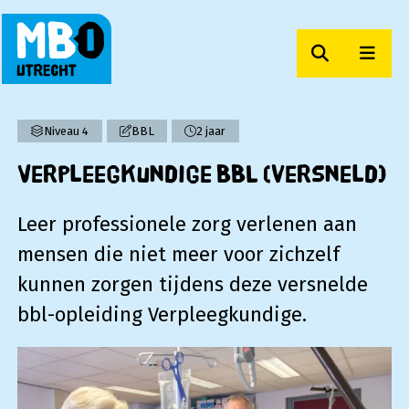
Zoeken
Men
MBO Utrecht
Niveau 4
BBL
2 jaar
Verpleegkundige BBL (versneld)
Leer professionele zorg verlenen aan
mensen die niet meer voor zichzelf
kunnen zorgen tijdens deze versnelde
bbl-opleiding Verpleegkundige.