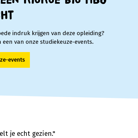
een kijkje bij MBO
cht
oede indruk krijgen van deze opleiding?
 een van onze studiekeuze-events.
ze-events
lt je echt gezien."