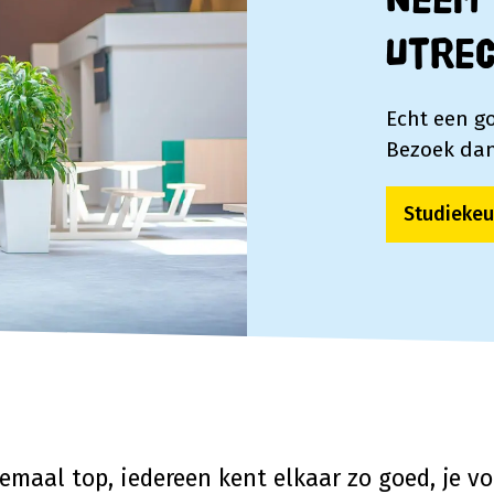
Neem 
Utre
Echt een g
Bezoek dan
Studiekeu
emaal top, iedereen kent elkaar zo goed, je voe