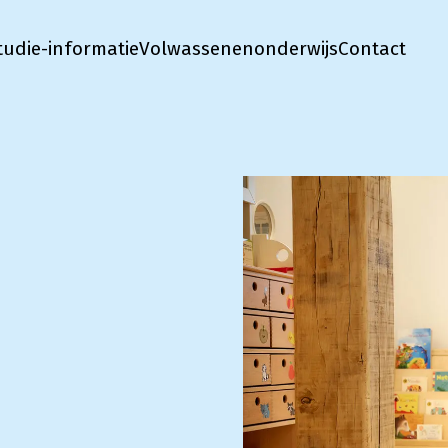
tudie-informatie
Volwassenenonderwijs
Contact