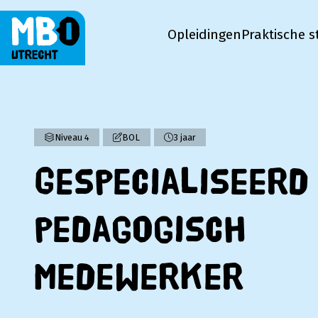
Opleidingen
Praktische s
MBO Utrecht
Niveau 4
BOL
3 jaar
Gespecialiseerd
pedagogisch
medewerker