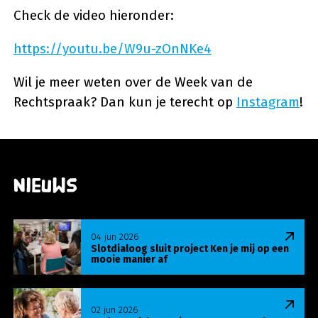
Check de video hieronder:
https://youtu.be/W9u-zOnNKe4
Wil je meer weten over de Week van de
Rechtspraak? Dan kun je terecht op
Instagram
!
Nieuws
Lees meer over Slotdialoog sluit project Ken je m
04 jun 2026
Slotdialoog sluit project Ken je mij op een
mooie manier af
Lees meer over Onderzoek bevestigt succes U-Ma
02 jun 2026