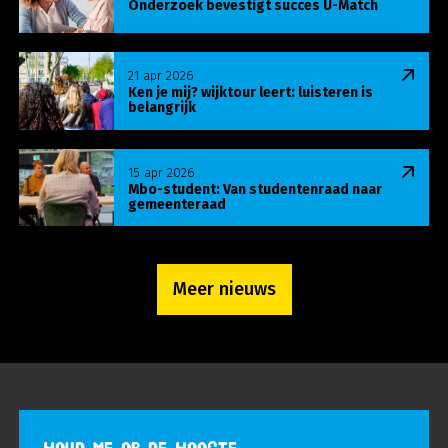
Onderzoek bevestigt succes U-Match
Lees meer over Ken je mij? wijktour leert: luisteren
21 apr 2026
Ken je mij? wijktour leert: luisteren is
belangrijk
Lees meer over Mbo-student: Van studentenraa
15 apr 2026
Mbo-student: Van studentenraad naar
gemeenteraad
Meer nieuws