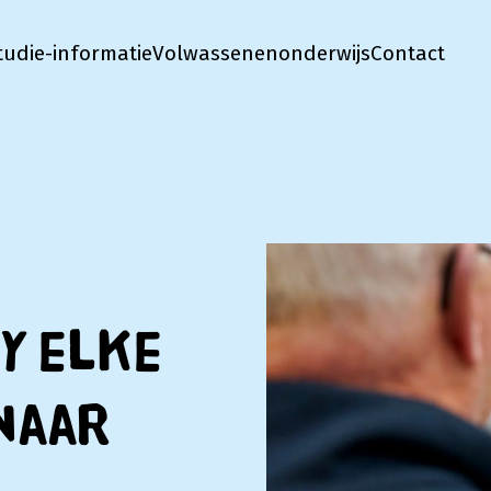
tudie-informatie
Volwassenenonderwijs
Contact
y elke
naar