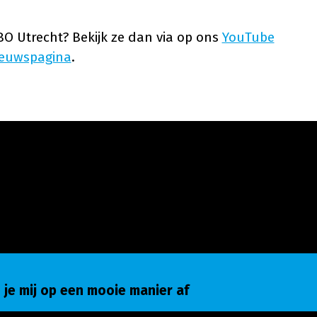
BO Utrecht? Bekijk ze dan via op ons
YouTube
ieuwspagina
.
e mij op een mooie manier af
 je mij op een mooie manier af