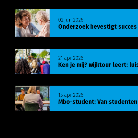
Lees meer over Onderzoek bevestigt succes U
02 jun 2026
Onderzoek bevestigt succes
Lees meer over Ken je mij? wijktour leert: luist
21 apr 2026
Ken je mij? wijktour leert: lu
Lees meer over Mbo-student: Van studenten
15 apr 2026
Mbo-student: Van studente