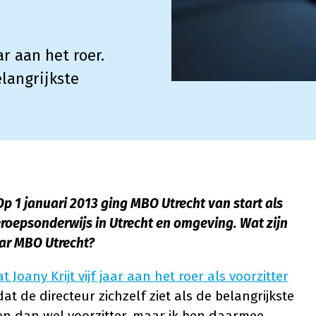
ar aan het roer.
elangrijkste
Op 1 januari 2013 ging MBO Utrecht van start als
eroepsonderwijs in Utrecht en omgeving. Wat zijn
aar MBO Utrecht?
t Joany Krijt vijf jaar aan het roer als voorzitter
at de directeur zichzelf ziet als de belangrijkste
en dan wel voorzitter, maar ik ben daarmee