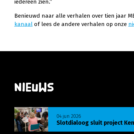
iedereen zien.”
Benieuwd naar alle verhalen over tien jaar M
kanaal
of lees de andere verhalen op onze
n
Nieuws
Lees meer over Slotdialoog sluit project Ken j
04 jun 2026
Slotdialoog sluit project Ken