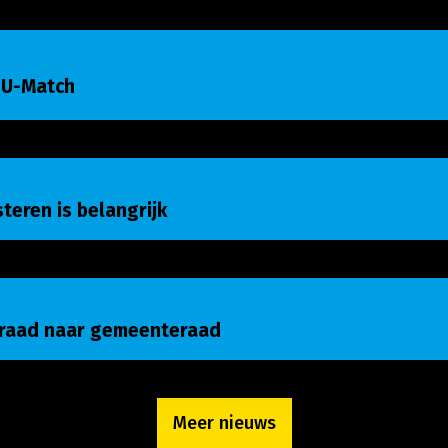
-Match
 U-Match
eren is belangrijk
isteren is belangrijk
raad naar gemeenteraad
nraad naar gemeenteraad
Meer nieuws