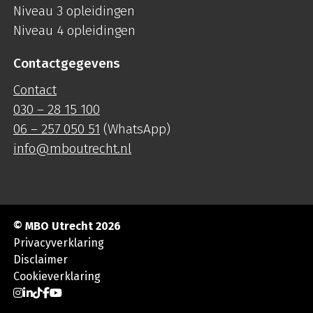
Niveau 3 opleidingen
Niveau 4 opleidingen
Contactgegevens
Contact
030 – 28 15 100
06 – 257 050 51
(WhatsApp)
info@mboutrecht.nl
© MBO Utrecht 2026
Privacyverklaring
Disclaimer
Cookieverklaring
Ga naar Instagram
Ga naar LinkedIn
Ga naar TikTok
Ga naar Facebook
Ga naar YouTube