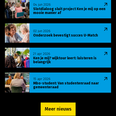
Lees meer over Slotdialoog sluit project Ken je m
04 jun 2026
Slotdialoog sluit project Ken je mij op een
mooie manier af
Lees meer over Onderzoek bevestigt succes U-Ma
02 jun 2026
Onderzoek bevestigt succes U-Match
Lees meer over Ken je mij? wijktour leert: luisteren
21 apr 2026
Ken je mij? wijktour leert: luisteren is
belangrijk
Lees meer over Mbo-student: Van studentenraa
15 apr 2026
Mbo-student: Van studentenraad naar
gemeenteraad
Meer nieuws