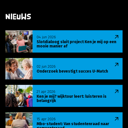
Nieuws
Lees meer over Slotdialoog sluit project Ken je m
04 jun 2026
Slotdialoog sluit project Ken je mij op een
mooie manier af
Lees meer over Onderzoek bevestigt succes U-Ma
02 jun 2026
Onderzoek bevestigt succes U-Match
Lees meer over Ken je mij? wijktour leert: luisteren
21 apr 2026
Ken je mij? wijktour leert: luisteren is
belangrijk
Lees meer over Mbo-student: Van studentenraa
15 apr 2026
Mbo-student: Van studentenraad naar