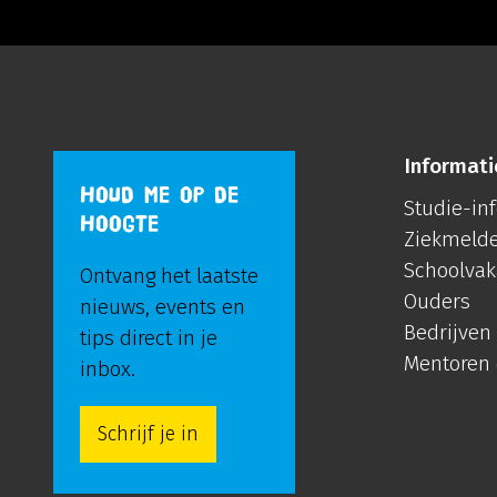
Informati
HOUD ME OP DE
Studie-in
HOOGTE
Ziekmeld
Schoolvak
Ontvang het laatste
Ouders
nieuws, events en
Bedrijven
tips direct in je
Mentoren
inbox.
Schrijf je in