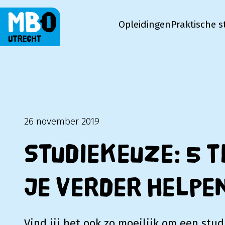
Opleidingen
Praktische s
MBO Utrecht
26 november 2019
Studiekeuze: 5 ti
je verder helpe
Vind jij het ook zo moeilijk om een stu