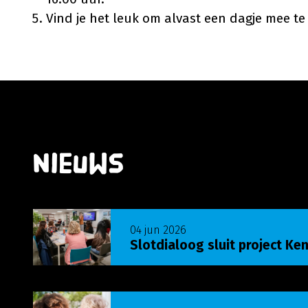
Vind je het leuk om alvast een dagje mee t
Nieuws
Lees meer over Slotdialoog sluit project Ken j
04 jun 2026
Slotdialoog sluit project Ken
Lees meer over Onderzoek bevestigt succes U