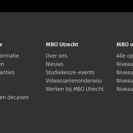
e
MBO Utrecht
MBO o
formatie
Over ons
Alle o
en
Nieuws
Niveau
anties
Studiekeuze-events
Niveau
Volwassenenonderwijs
Niveau
Werken bij MBO Utrecht
Niveau
 en decanen