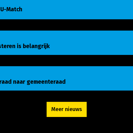
 U-Match
eren is belangrijk
isteren is belangrijk
raad naar gemeenteraad
nraad naar gemeenteraad
Meer nieuws