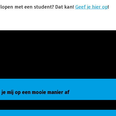
e lopen met een student? Dat kan!
Geef je hier op
!
e mij op een mooie manier af
 je mij op een mooie manier af
-Match