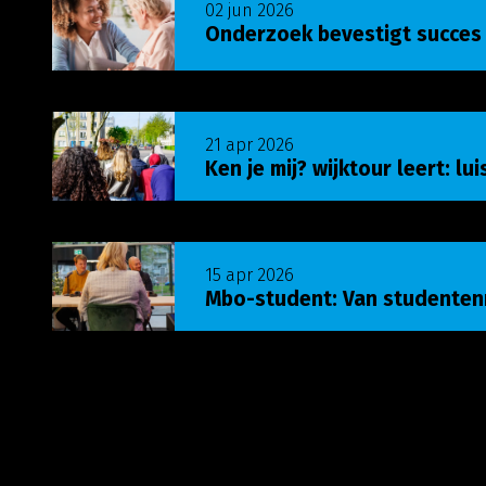
02 jun 2026
Onderzoek bevestigt succes
Lees meer over Ken je mij? wijktour leert: luist
21 apr 2026
Ken je mij? wijktour leert: lu
Lees meer over Mbo-student: Van studenten
15 apr 2026
Mbo-student: Van studente