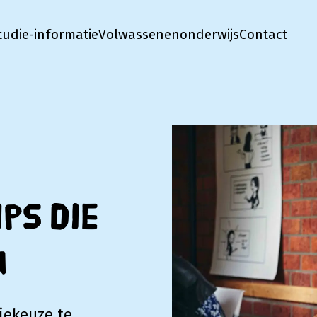
tudie-informatie
Volwassenenonderwijs
Contact
ps die
n
diekeuze te