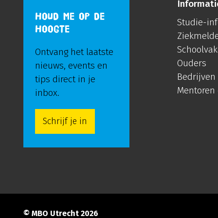
Informati
HOUD ME OP DE
Studie-in
HOOGTE
Ziekmeld
Schoolvak
Ontvang het laatste
Ouders
nieuws, events en
Bedrijven
tips direct in je
Mentoren
inbox.
Schrijf je in
© MBO Utrecht 2026