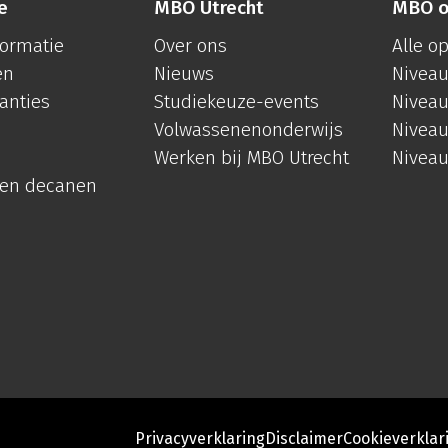
e
MBO Utrecht
MBO o
formatie
Over ons
Alle o
en
Nieuws
Niveau
anties
Studiekeuze-events
Niveau
Volwassenenonderwijs
Niveau
Werken bij MBO Utrecht
Niveau
 en decanen
Privacyverklaring
Disclaimer
Cookieverklar