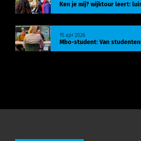
Ken je mij? wijktour leert: lu
Lees meer over Mbo-student: Van studenten
15 apr 2026
Mbo-student: Van studente