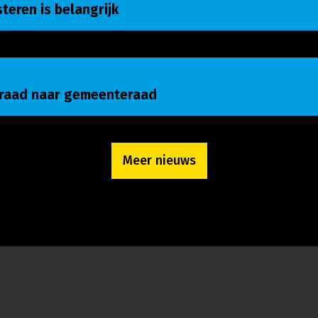
isteren is belangrijk
raad naar gemeenteraad
nraad naar gemeenteraad
Meer nieuws