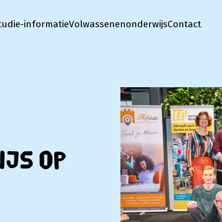
tudie-informatie
Volwassenenonderwijs
Contact
js op