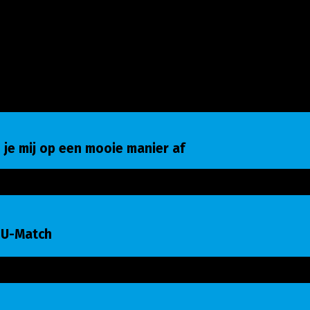
e mij op een mooie manier af
 je mij op een mooie manier af
-Match
 U-Match
eren is belangrijk