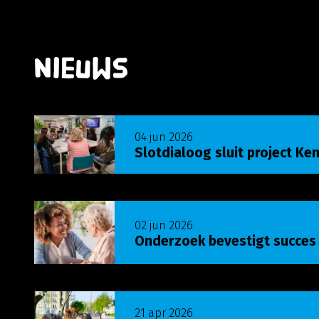
Nieuws
Lees meer over Slotdialoog sluit project Ken j
04 jun 2026
Slotdialoog sluit project Ken
Lees meer over Onderzoek bevestigt succes U
02 jun 2026
Onderzoek bevestigt succes
Lees meer over Ken je mij? wijktour leert: luist
21 apr 2026