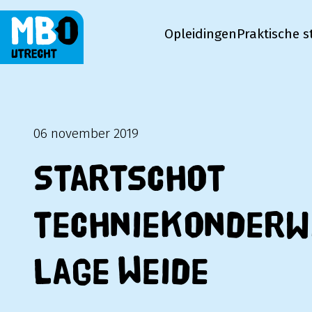
Opleidingen
Praktische s
MBO Utrecht
06 november 2019
Startschot
techniekonderwi
Lage Weide