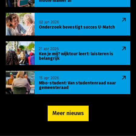
mooie manier af
Lees meer over Onderzoek bevestigt succes U-Ma
02 jun 2026
Onderzoek bevestigt succes U-Match
Lees meer over Ken je mij? wijktour leert: luisteren
21 apr 2026
Ken je mij? wijktour leert: luisteren is
belangrijk
Lees meer over Mbo-student: Van studentenraa
15 apr 2026
Mbo-student: Van studentenraad naar
gemeenteraad
Meer nieuws