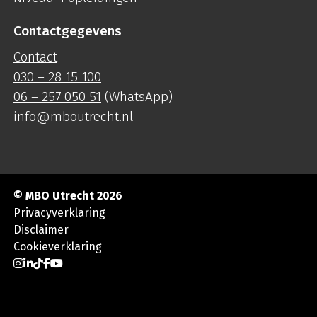
Contactgegevens
Contact
030 – 28 15 100
06 – 257 050 51
(WhatsApp)
info@mboutrecht.nl
© MBO Utrecht 2026
Privacyverklaring
Disclaimer
Cookieverklaring
Ga naar Instagram
Ga naar LinkedIn
Ga naar TikTok
Ga naar Facebook
Ga naar YouTube