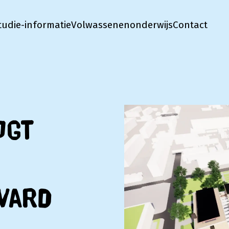
tudie-informatie
Volwassenenonderwijs
Contact
jgt
vard