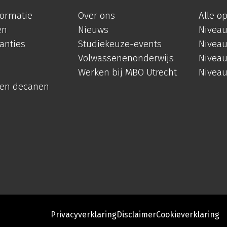
formatie
Over ons
Alle o
en
Nieuws
Niveau
anties
Studiekeuze-events
Niveau
Volwassenenonderwijs
Niveau
Werken bij MBO Utrecht
Niveau
 en decanen
Privacyverklaring
Disclaimer
Cookieverklaring