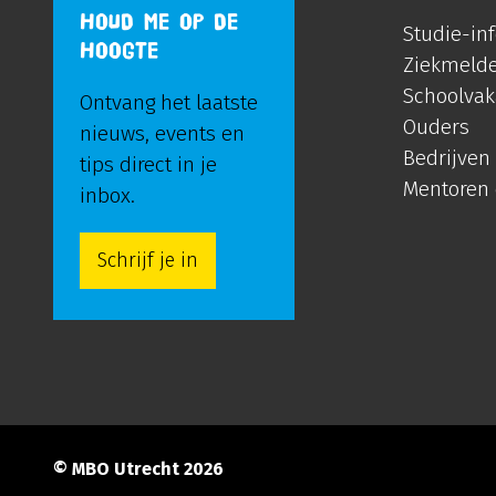
HOUD ME OP DE
Studie-in
HOOGTE
Ziekmeld
Schoolvak
Ontvang het laatste
Ouders
nieuws, events en
Bedrijven
tips direct in je
Mentoren
inbox.
Schrijf je in
© MBO Utrecht 2026