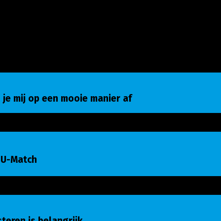
e mij op een mooie manier af
 je mij op een mooie manier af
-Match
 U-Match
eren is belangrijk
isteren is belangrijk