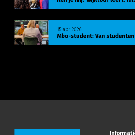
Lees meer over Mbo-student: Van studenten
15 apr 2026
Mbo-student: Van studente
Informati