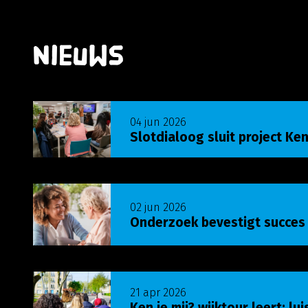
Nieuws
Lees meer over Slotdialoog sluit project Ken j
04 jun 2026
Slotdialoog sluit project Ken
Lees meer over Onderzoek bevestigt succes U
02 jun 2026
Onderzoek bevestigt succes
Lees meer over Ken je mij? wijktour leert: luist
21 apr 2026
Ken je mij? wijktour leert: lu