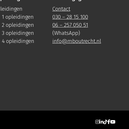
pleidingen
Contact
 1 opleidingen
030 – 28 15 100
 2 opleidingen
06 – 257 050 51
 3 opleidingen
(WhatsApp)
 4 opleidingen
info@mboutrecht.nl
Ga naar Inst
Ga naar Li
Ga naar T
Ga naar
Ga na