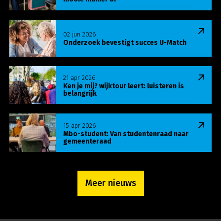
Lees meer over Onderzoek bevestigt succes U-Ma
02 jun 2026
Onderzoek bevestigt succes U-Match
Lees meer over Ken je mij? wijktour leert: luisteren
21 apr 2026
Ken je mij? wijktour leert: luisteren is
belangrijk
Lees meer over Mbo-student: Van studentenraa
15 apr 2026
Mbo-student: Van studentenraad naar
gemeenteraad
Meer nieuws