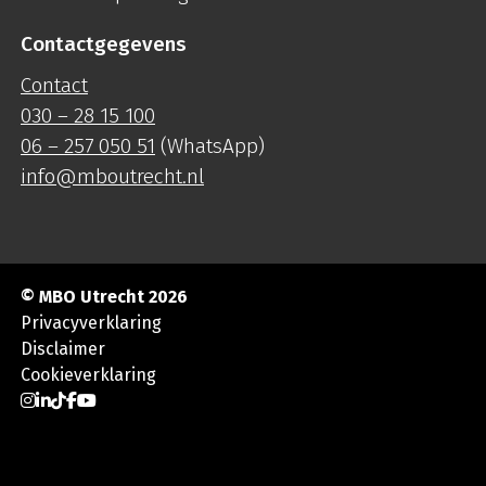
Contactgegevens
Contact
030 – 28 15 100
06 – 257 050 51
(WhatsApp)
info@mboutrecht.nl
© MBO Utrecht 2026
Privacyverklaring
Disclaimer
Cookieverklaring
Ga naar Instagram
Ga naar LinkedIn
Ga naar TikTok
Ga naar Facebook
Ga naar YouTube