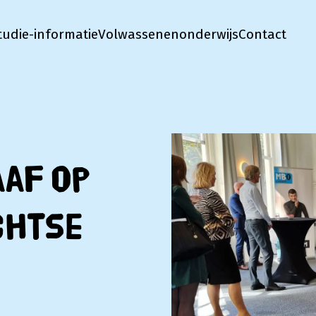
tudie-informatie
Volwassenenonderwijs
Contact
aaf op
chtse