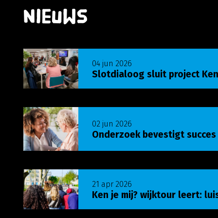
Nieuws
Lees meer over Slotdialoog sluit project Ken j
04 jun 2026
Slotdialoog sluit project Ken
Lees meer over Onderzoek bevestigt succes U
02 jun 2026
Onderzoek bevestigt succes
Lees meer over Ken je mij? wijktour leert: luist
21 apr 2026
Ken je mij? wijktour leert: lu