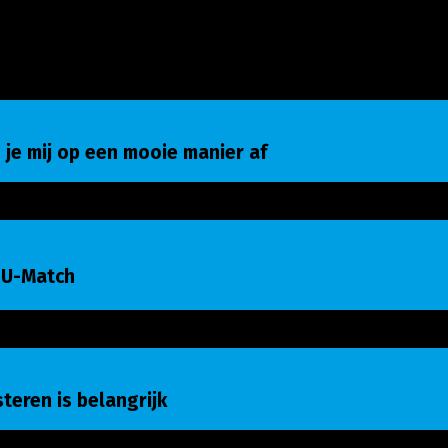
e mij op een mooie manier af
 je mij op een mooie manier af
-Match
 U-Match
eren is belangrijk
isteren is belangrijk