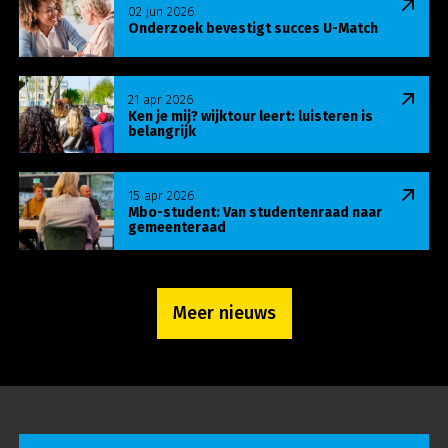
02 jun 2026
Onderzoek bevestigt succes U-Match
Lees meer over Ken je mij? wijktour leert: luisteren
21 apr 2026
Ken je mij? wijktour leert: luisteren is
belangrijk
Lees meer over Mbo-student: Van studentenraa
15 apr 2026
Mbo-student: Van studentenraad naar
gemeenteraad
Meer nieuws