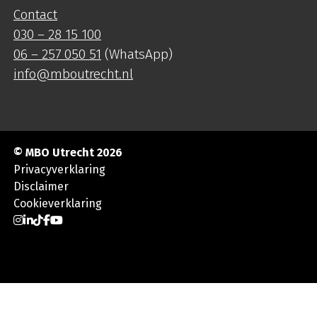
Contact
030 – 28 15 100
06 – 257 050 51
(WhatsApp)
info@mboutrecht.nl
© MBO Utrecht 2026
Privacyverklaring
Disclaimer
Cookieverklaring
Ga naar Instagram
Ga naar LinkedIn
Ga naar TikTok
Ga naar Facebook
Ga naar YouTube