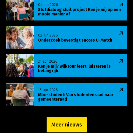
Lees meer over Slotdialoog sluit project Ken je m
04 jun 2026
Slotdialoog sluit project Ken je mij op een
mooie manier af
Lees meer over Onderzoek bevestigt succes U-Ma
02 jun 2026
Onderzoek bevestigt succes U-Match
Lees meer over Ken je mij? wijktour leert: luisteren
21 apr 2026
Ken je mij? wijktour leert: luisteren is
belangrijk
Lees meer over Mbo-student: Van studentenraa
15 apr 2026
Mbo-student: Van studentenraad naar
gemeenteraad
Meer nieuws