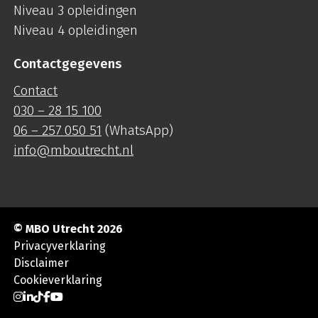
Niveau 3 opleidingen
Niveau 4 opleidingen
Contactgegevens
Contact
030 – 28 15 100
06 – 257 050 51
(WhatsApp)
info@mboutrecht.nl
© MBO Utrecht 2026
Privacyverklaring
Disclaimer
Cookieverklaring
Ga naar Instagram
Ga naar LinkedIn
Ga naar TikTok
Ga naar Facebook
Ga naar YouTube