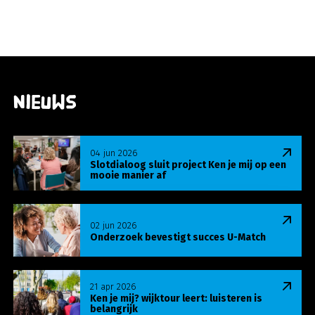
Nieuws
Lees meer over Slotdialoog sluit project Ken je m
04 jun 2026
Slotdialoog sluit project Ken je mij op een
mooie manier af
Lees meer over Onderzoek bevestigt succes U-Ma
02 jun 2026
Onderzoek bevestigt succes U-Match
Lees meer over Ken je mij? wijktour leert: luisteren
21 apr 2026
Ken je mij? wijktour leert: luisteren is
belangrijk