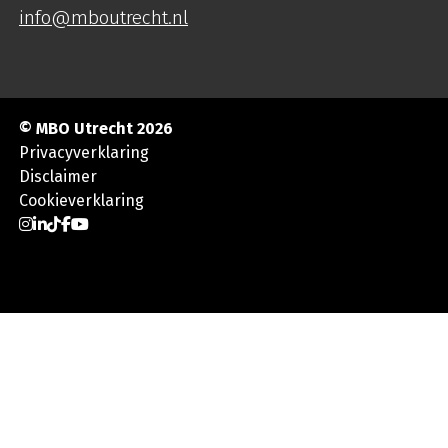
info@mboutrecht.nl
© MBO Utrecht 2026
Privacyverklaring
Disclaimer
Cookieverklaring
Ga naar Instagram
Ga naar LinkedIn
Ga naar TikTok
Ga naar Facebook
Ga naar YouTube