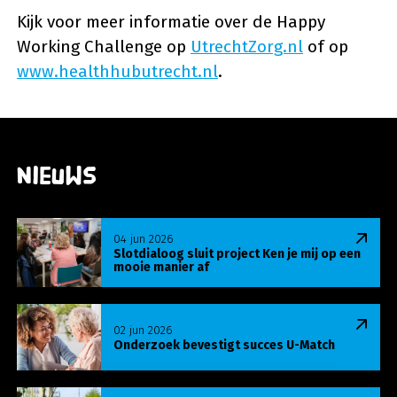
Kijk voor meer informatie over de Happy
Working Challenge op
UtrechtZorg.nl
of op
www.healthhubutrecht.nl
.
Nieuws
Lees meer over Slotdialoog sluit project Ken je m
04 jun 2026
Slotdialoog sluit project Ken je mij op een
mooie manier af
Lees meer over Onderzoek bevestigt succes U-Ma
02 jun 2026
Onderzoek bevestigt succes U-Match