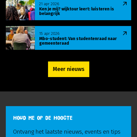
Lees meer over Ken je mij? wijktour leert: luisteren
21 apr 2026
Ken je mij? wijktour leert: luisteren is
belangrijk
Lees meer over Mbo-student: Van studentenraa
15 apr 2026
Mbo-student: Van studentenraad naar
gemeenteraad
Meer nieuws
HOUD ME OP DE HOOGTE
Ontvang het laatste nieuws, events en tips