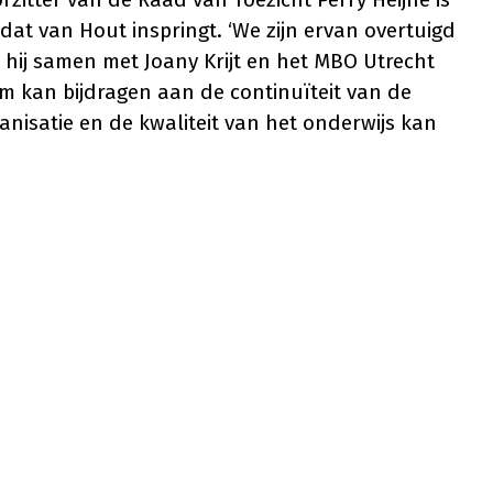
j dat van Hout inspringt. ‘We zijn ervan overtuigd
 hij samen met Joany Krijt en het MBO Utrecht
m kan bijdragen aan de continuïteit van de
anisatie en de kwaliteit van het onderwijs kan
rborgen. De werving en selectie voor een nieuwe
tuurder is inmiddels gestart’
. Hij heeft jarenlange ervaring als bestuurder bij
 de MBO Raad. Daarnaast is hij ook al bekend met
itter van de examencommissie vervulde.
antie terug te keren op de plek waar mijn leven
ekenden te ontmoeten en samen te werken aan
van Hout.