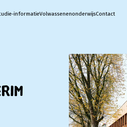
tudie-informatie
Volwassenenonderwijs
Contact
erim