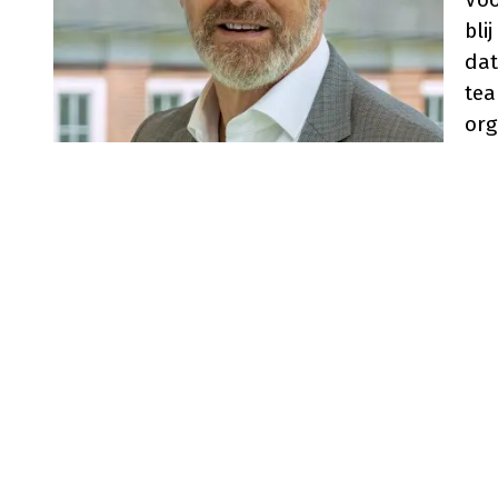
bli
dat
tea
org
waa
bes
Voor Frank is het mbo-onderwijs bekend terrein
het voormalig Friesland College, nu Firda, en
MBO Utrecht waar hij eerder de rol van voorz
‘Wat een mooi vooruitzicht om na de zomervak
als zzp-er begon. Mooi om oude en nieuwe b
een steeds mooier MBO Utrecht.’ aldus Frank 