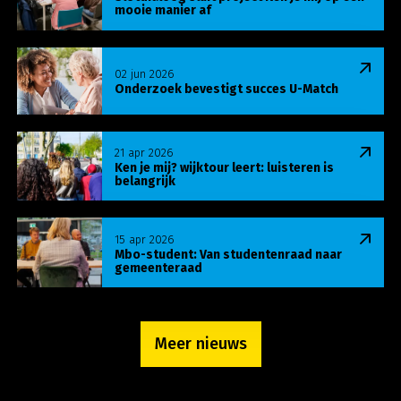
mooie manier af
Lees meer over Onderzoek bevestigt succes U-Ma
02 jun 2026
Onderzoek bevestigt succes U-Match
Lees meer over Ken je mij? wijktour leert: luisteren
21 apr 2026
Ken je mij? wijktour leert: luisteren is
belangrijk
Lees meer over Mbo-student: Van studentenraa
15 apr 2026
Mbo-student: Van studentenraad naar
gemeenteraad
Meer nieuws