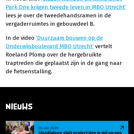
Park One krijgen tweede leven in MBO Utrecht’
lees je over de tweedehandsramen in de
vergaderruimtes in gebouwdeel B.
In de video
‘Duurzaam bouwen op de
Onderwijsboulevard MBO Utrecht’
vertelt
Roeland Plomp over de hergebruikte
traptreden die geplaatst zijn in de gang naar
de fietsenstalling.
Nieuws
Lees meer over Slotdialoog sluit project Ken je m
04 jun 2026
Slotdialoog sluit project Ken je mij op een