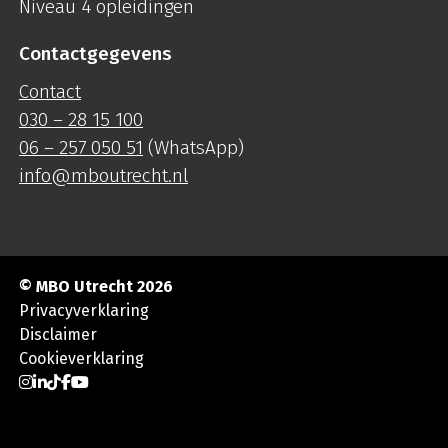
Niveau 4 opleidingen
Contactgegevens
Contact
030 – 28 15 100
06 – 257 050 51
(WhatsApp)
info@mboutrecht.nl
© MBO Utrecht 2026
Privacyverklaring
Disclaimer
Cookieverklaring
Ga naar Instagram
Ga naar LinkedIn
Ga naar TikTok
Ga naar Facebook
Ga naar YouTube