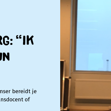
g: “ik
jn
ser bereidt je
ansdocent of