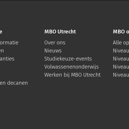
e
MBO Utrecht
MBO o
formatie
Over ons
Alle o
en
Nieuws
Niveau
anties
Studiekeuze-events
Niveau
Volwassenenonderwijs
Niveau
Werken bij MBO Utrecht
Niveau
 en decanen