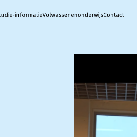
tudie-informatie
Volwassenenonderwijs
Contact