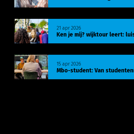
Lees meer over Ken je mij? wijktour leert: luist
21 apr 2026
Ken je mij? wijktour leert: lu
Lees meer over Mbo-student: Van studenten
15 apr 2026
Mbo-student: Van studente