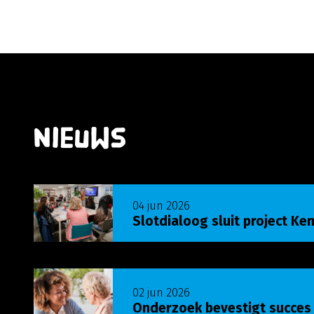
Nieuws
Lees meer over Slotdialoog sluit project Ken j
04 jun 2026
Slotdialoog sluit project Ken
Lees meer over Onderzoek bevestigt succes U
02 jun 2026
Onderzoek bevestigt succes