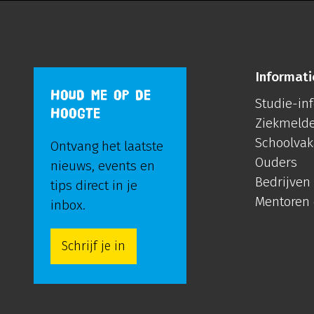
Informati
HOUD ME OP DE
Studie-in
HOOGTE
Ziekmeld
Schoolvak
Ontvang het laatste
Ouders
nieuws, events en
Bedrijven
tips direct in je
Mentoren
inbox.
Schrijf je in