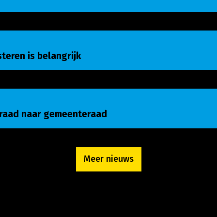
eren is belangrijk
isteren is belangrijk
raad naar gemeenteraad
nraad naar gemeenteraad
Meer nieuws