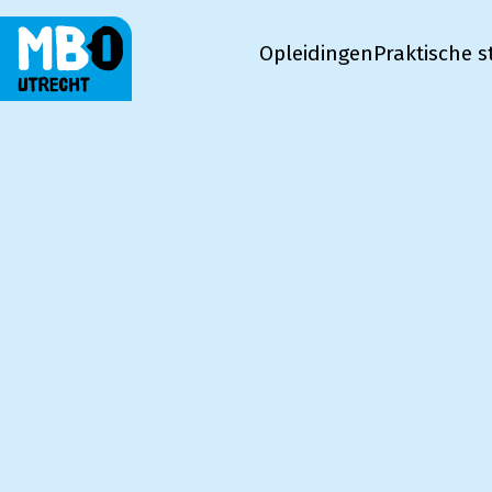
Opleidingen
Praktische s
MBO Utrecht