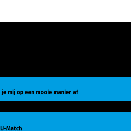
e mij op een mooie manier af
 je mij op een mooie manier af
-Match
 U-Match