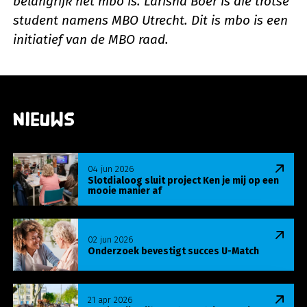
belangrijk het mbo is. Larisha Boer is die trotse
student namens MBO Utrecht.
Dit is mbo is een
initiatief van de MBO raad.
Nieuws
Lees meer over Slotdialoog sluit project Ken je m
04 jun 2026
Slotdialoog sluit project Ken je mij op een
mooie manier af
Lees meer over Onderzoek bevestigt succes U-Ma
02 jun 2026
Onderzoek bevestigt succes U-Match
Lees meer over Ken je mij? wijktour leert: luisteren
21 apr 2026