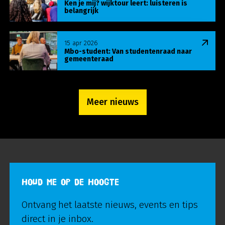
Ken je mij? wijktour leert: luisteren is
belangrijk
Lees meer over Mbo-student: Van studentenraa
15 apr 2026
Mbo-student: Van studentenraad naar
gemeenteraad
Meer nieuws
HOUD ME OP DE HOOGTE
Ontvang het laatste nieuws, events en tips
direct in je inbox.