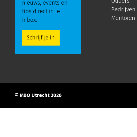
Ouders
nieuws, events en
Bedrijven
tips direct in je
Mentoren
inbox.
Schrijf je in
© MBO Utrecht 2026