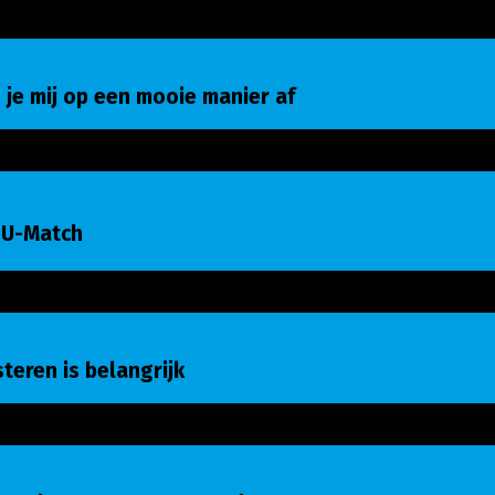
e mij op een mooie manier af
 je mij op een mooie manier af
-Match
 U-Match
eren is belangrijk
isteren is belangrijk
raad naar gemeenteraad