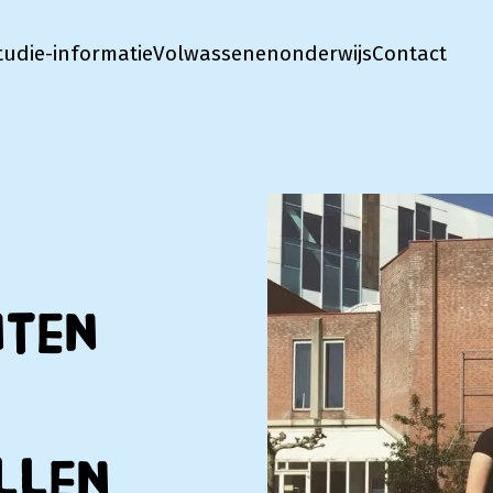
tudie-informatie
Volwassenenonderwijs
Contact
nten
llen