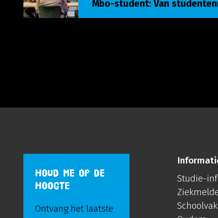
Mbo-student: Van studente
Informati
HOUD ME OP DE
Studie-in
HOOGTE
Ziekmeld
Schoolvak
Ontvang het laatste