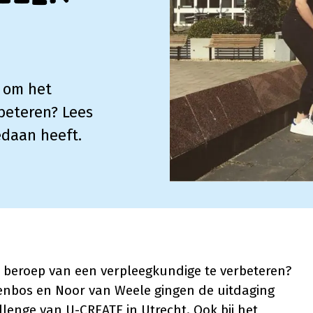
g om het
beteren? Lees
edaan heeft.
et beroep van een verpleegkundige te verbeteren?
enbos en Noor van Weele gingen de uitdaging
enge van U-CREATE in Utrecht. Ook bij het