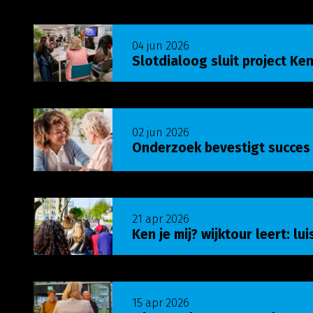
Lees meer over Slotdialoog sluit project Ken j
04 jun 2026
Slotdialoog sluit project Ken
Lees meer over Onderzoek bevestigt succes U
02 jun 2026
Onderzoek bevestigt succes
Lees meer over Ken je mij? wijktour leert: luist
21 apr 2026
Ken je mij? wijktour leert: lu
Lees meer over Mbo-student: Van studenten
15 apr 2026