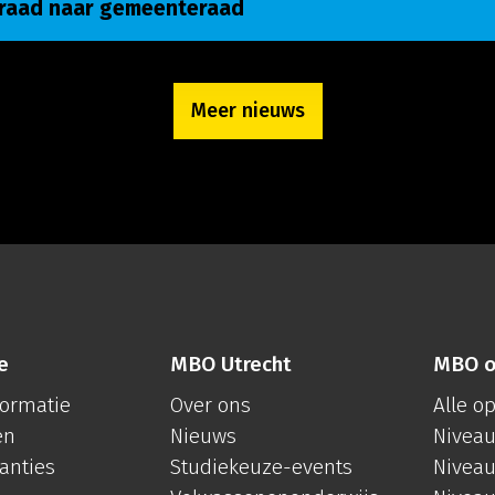
nraad naar gemeenteraad
Meer nieuws
e
MBO Utrecht
MBO o
formatie
Over ons
Alle o
en
Nieuws
Niveau
anties
Studiekeuze-events
Niveau