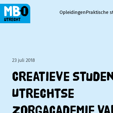
Opleidingen
Praktische s
MBO Utrecht
23 juli 2018
Creatieve stude
Utrechtse
Zorgacademie va