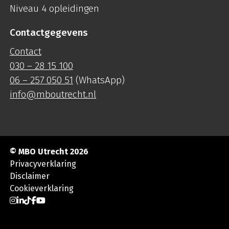
Niveau 4 opleidingen
Contactgegevens
Contact
030 – 28 15 100
06 – 257 050 51
(WhatsApp)
info@mboutrecht.nl
© MBO Utrecht 2026
Privacyverklaring
Disclaimer
Cookieverklaring
Ga naar Instagram
Ga naar LinkedIn
Ga naar TikTok
Ga naar Facebook
Ga naar YouTube