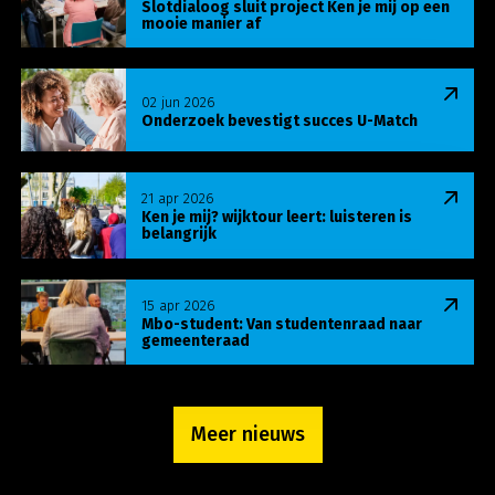
Slotdialoog sluit project Ken je mij op een
mooie manier af
Lees meer over Onderzoek bevestigt succes U-Ma
02 jun 2026
Onderzoek bevestigt succes U-Match
Lees meer over Ken je mij? wijktour leert: luisteren
21 apr 2026
Ken je mij? wijktour leert: luisteren is
belangrijk
Lees meer over Mbo-student: Van studentenraa
15 apr 2026
Mbo-student: Van studentenraad naar
gemeenteraad
Meer nieuws