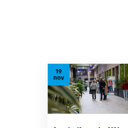
Lees meer over Open dag 19 no
19
nov