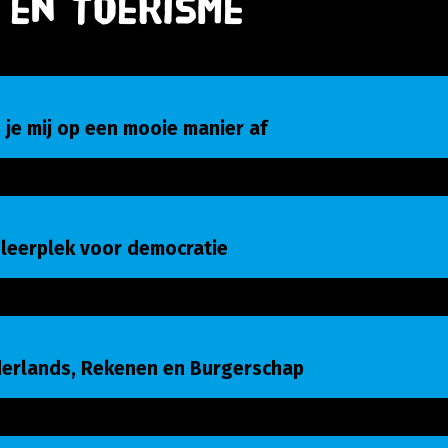
 en Toerisme
e mij op een mooie manier af
 je mij op een mooie manier af
eerplek voor democratie
 leerplek voor democratie
rlands, Rekenen en Burgerschap
derlands, Rekenen en Burgerschap