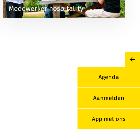
Medewerker hospitality
Mi
Agenda
Aanmelden
App met ons