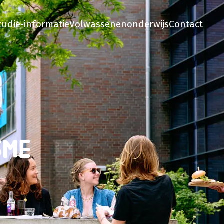
tudie-informatie
Volwassenenonderwijs
Contact
sme