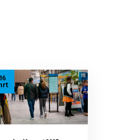
s meer over Open dag 16 maart 2027
16
mrt