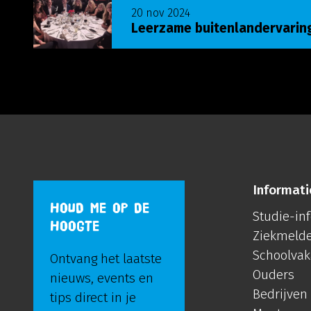
Lees meer over Leerzame buitenlandervaring
20 nov 2024
Leerzame buitenlandervarin
Informati
HOUD ME OP DE
Studie-in
HOOGTE
Ziekmeld
Schoolvak
Ontvang het laatste
Ouders
nieuws, events en
Bedrijven
tips direct in je