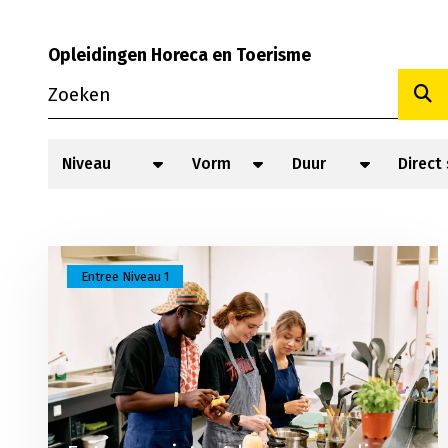
Opleidingen Horeca en Toerisme
Too
Lees meer over Entree assistent horeca, voedi
Entree Niveau 1