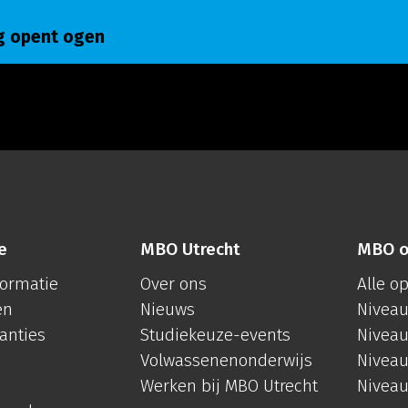
 opent ogen
g opent ogen
e
MBO Utrecht
MBO o
formatie
Over ons
Alle o
en
Nieuws
Niveau
anties
Studiekeuze-events
Niveau
Volwassenenonderwijs
Niveau
Werken bij MBO Utrecht
Niveau