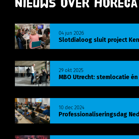
Nieuws over Horeca
Lees meer over Slotdialoog sluit project Ken j
04 jun 2026
Slotdialoog sluit project Ken
Lees meer over MBO Utrecht: stemlocatie én l
29 okt 2025
MBO Utrecht: stemlocatie én
Lees meer over Professionaliseringsdag Nede
10 dec 2024
Professionaliseringsdag Ne