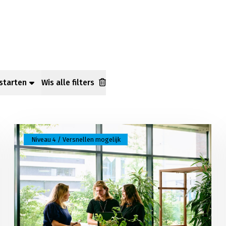
n resultaten
Wis alle filters
ng, voedingsindustrie
Lees meer over Leidinggevende tourism
Niveau 4 / Versnellen mogelijk