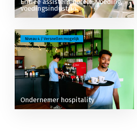
Entree assistent horeca, voeding,
voedingsindustrie
Lees meer over Ondernemer hospitality
Niveau 4 / Versnellen mogelijk
Ondernemer hospitality