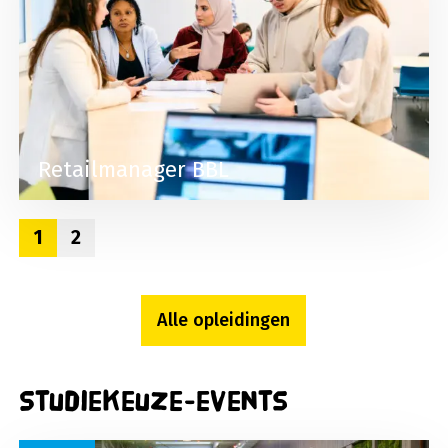
Retailmanager BBL
1
2
Alle opleidingen
Studiekeuze-events