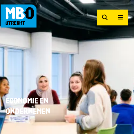
Zoeken
Men
MBO Utrecht
Economie en
ondernemen