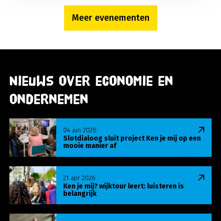
Meer evenementen
Nieuws over economie en
ondernemen
Lees meer over Slotdialoog sluit project Ken je m
04 jun 2026
Slotdialoog sluit project Ken je mij op een
mooie manier af
Lees meer over Ken je mij? wijktour leert: luisteren
21 apr 2026
Ken je mij? wijktour leert: luisteren is
belangrijk
Lees meer over MBO Utrecht: stemlocatie én leer