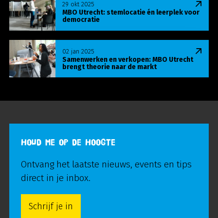
29 okt 2025
MBO Utrecht: stemlocatie én leerplek voor
democratie
Lees meer over Samenwerken en verkopen: MBO U
02 jan 2025
Samenwerken en verkopen: MBO Utrecht
brengt theorie naar de markt
HOUD ME OP DE HOOGTE
Ontvang het laatste nieuws, events en tips
direct in je inbox.
Schrijf je in