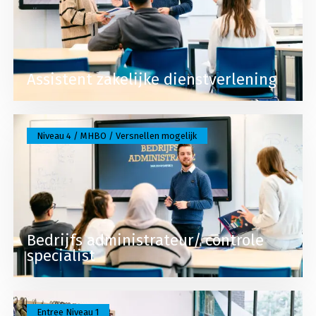
Assistent zakelijke dienstverlening
Lees meer over Bedrijfs administrateur/ controle 
Niveau 4 / MHBO / Versnellen mogelijk
Bedrijfs administrateur/ controle
specialist
Lees meer over Entree assistent verkoop / retail
Entree Niveau 1