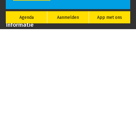
Agenda
Aanmelden
App met ons
Informatie
Studie-informatie
Ziekmelden
Schoolvakanties
Ouders
Bedrijven
Mentoren en decanen
MBO Utrecht
Over ons
Nieuws
Studiekeuze-events
Volwassenenonderwijs