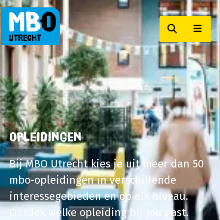
Zoeken
Men
MBO Utrecht
Opleidingen
Bij MBO Utrecht kies je uit meer dan 50
mbo-opleidingen in verschillende
interessegebieden en op elk niveau.
Ontdek welke opleiding bij jou past.