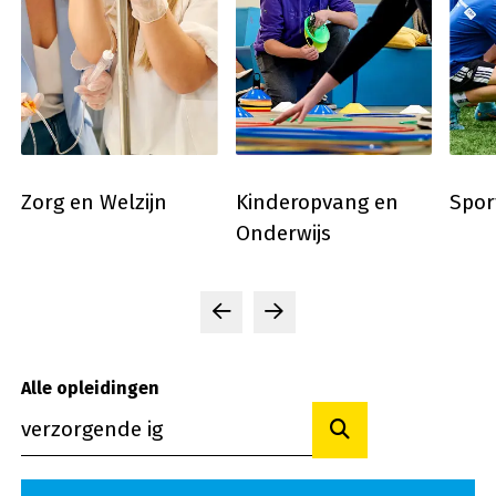
Kinderopvang en
Sport
Mark
Onderwijs
Eve
Sport
Kinderopvang en Onderwijs
Mark
Previous slide
Next slide
Alle opleidingen
Toon resultaten