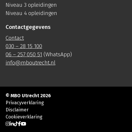
Niveau 3 opleidingen
Niveau 4 opleidingen
Contactgegevens
Contact
030 – 28 15 100
06 – 257 050 51
(WhatsApp)
info@mboutrecht.nl
© MBO Utrecht 2026
Privacyverklaring
Disclaimer
Cookieverklaring
Ga naar Instagram
Ga naar LinkedIn
Ga naar TikTok
Ga naar Facebook
Ga naar YouTube