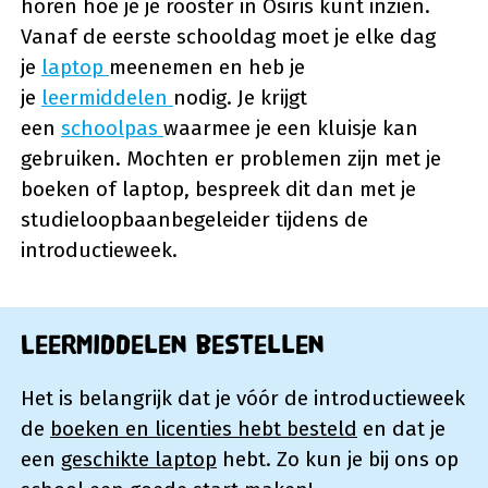
horen hoe je je rooster in Osiris kunt inzien.
Vanaf de eerste schooldag moet je elke dag
je
laptop
meenemen en heb je
je
leermiddelen
nodig. Je krijgt
een
schoolpas
waarmee je een kluisje kan
gebruiken. Mochten er problemen zijn met je
boeken of laptop, bespreek dit dan met je
studieloopbaanbegeleider tijdens de
introductieweek.
Leermiddelen bestellen
Het is belangrijk dat je vóór de introductieweek
de
boeken en licenties hebt besteld
en dat je
een
geschikte laptop
hebt. Zo kun je bij ons op