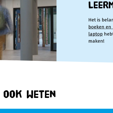
Leer
Het is bela
boeken en l
laptop
hebt
maken!
n ook weten